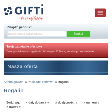
Toggle
navigatio
Znajdź produkt
Twoje zapytanie ofertowe
Brak produktów w zapytaniu ofertowym. Zobacz, jak
złożyć zamówienie
.
Nasza oferta
Strona główna
»
Podkładki korkowe
» Rogalin
Rogalin
Sortuj wg:
∧
daty dodania
∨
∧
dostępności
∨
∧
numeru
∨
∧
nazwy
∨