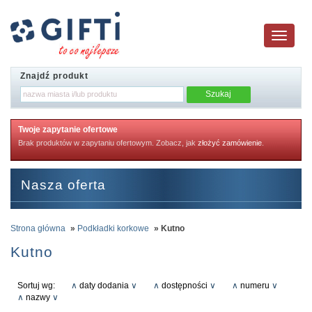
Toggle
navigatio
Znajdź produkt
Twoje zapytanie ofertowe
Brak produktów w zapytaniu ofertowym. Zobacz, jak
złożyć zamówienie
.
Nasza oferta
Strona główna
»
Podkładki korkowe
» Kutno
Kutno
Sortuj wg:
∧
daty dodania
∨
∧
dostępności
∨
∧
numeru
∨
∧
nazwy
∨