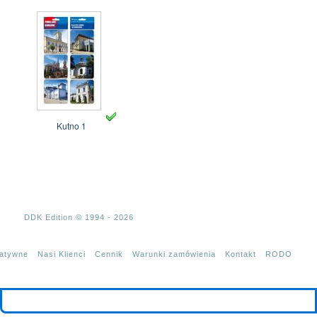
Kutno 1
DDK Edition © 1994 - 2026
tatywne
Nasi Klienci
Cennik
Warunki zamówienia
Kontakt
RODO