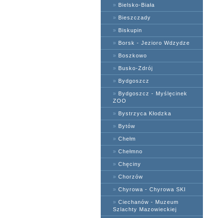
»
Bielsko-Biała
»
Bieszczady
»
Biskupin
»
Borsk - Jezioro Wdzydze
»
Boszkowo
»
Busko-Zdrój
»
Bydgoszcz
»
Bydgoszcz - Myślęcinek
ZOO
»
Bystrzyca Kłodzka
»
Bytów
»
Chełm
»
Chełmno
»
Chęciny
»
Chorzów
»
Chyrowa - Chyrowa SKI
»
Ciechanów - Muzeum
Szlachty Mazowieckiej