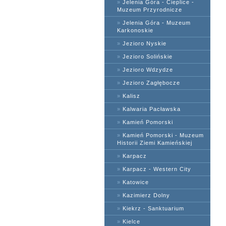
»
Jelenia Góra - Cieplice -
Muzeum Przyrodnicze
»
Jelenia Góra - Muzeum
Karkonoskie
»
Jezioro Nyskie
»
Jezioro Solińskie
»
Jezioro Wdzydze
»
Jezioro Zagłębocze
»
Kalisz
»
Kalwaria Pacławska
»
Kamień Pomorski
»
Kamień Pomorski - Muzeum
Historii Ziemi Kamieńskiej
»
Karpacz
»
Karpacz - Western City
»
Katowice
»
Kazimierz Dolny
»
Kiekrz - Sanktuarium
»
Kielce