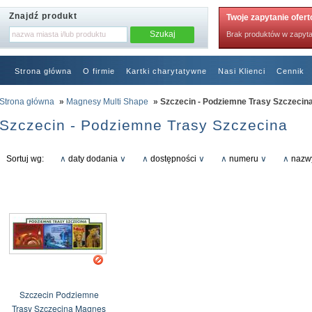
Znajdź produkt
Twoje zapytanie ofer
Brak produktów w zapyta
Strona główna
O firmie
Kartki charytatywne
Nasi Klienci
Cennik
RODO
Strona główna
»
Magnesy Multi Shape
» Szczecin - Podziemne Trasy Szczecin
Szczecin - Podziemne Trasy Szczecina
Sortuj wg:
∧
daty dodania
∨
∧
dostępności
∨
∧
numeru
∨
∧
nazw
Szczecin Podziemne
Trasy Szczecina Magnes