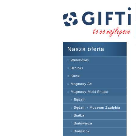
Nasza oferta
»
Widokówki
»
Breloki
»
Kubki
»
Magnesy Art
»
Magnesy Multi Shape
»
Będzin
»
Będzin - Muzeum Zagłębia
»
Białka
»
Białowieża
»
Białystok