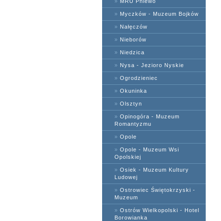
»
MRU Pniewo
»
Myczków - Muzeum Bojków
»
Nałęczów
»
Nieborów
»
Niedzica
»
Nysa - Jezioro Nyskie
»
Ogrodzieniec
»
Okuninka
»
Olsztyn
»
Opinogóra - Muzeum
Romantyzmu
»
Opole
»
Opole - Muzeum Wsi
Opolskiej
»
Osiek - Muzeum Kultury
Ludowej
»
Ostrowiec Świętokrzyski -
Muzeum
»
Ostrów Wielkopolski - Hotel
Borowianka