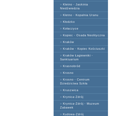
»
Kletno - Jaskinia
Niedźwiedzia
»
Kletno - Kopalnia Uranu
»
Kłodzko
»
Kołaczyce
»
Kopiec - Osada Neolityczna
»
Kraków
»
Kraków - Kopiec Kościuszki
»
Kraków Łagiewniki -
Sanktuarium
»
Krasnobród
»
Krosno
»
Krosno - Centrum
Dziedzictwa Szkła
»
Kruszwica
»
Krynica-Zdrój
»
Krynica-Zdrój - Muzeum
Zabawek
»
Kudowa-Zdrój