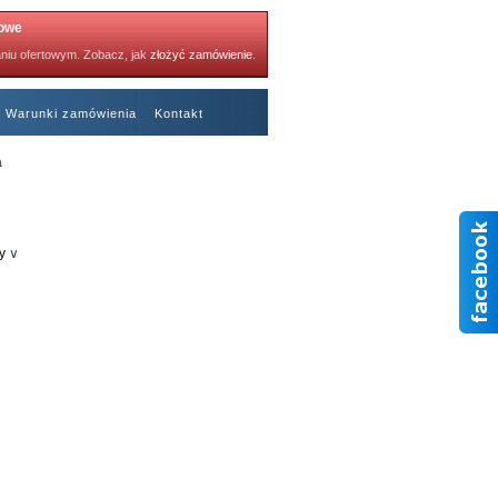
towe
niu ofertowym. Zobacz, jak
złożyć zamówienie
.
Warunki zamówienia
Kontakt
a
Polecane kartki
y
∨