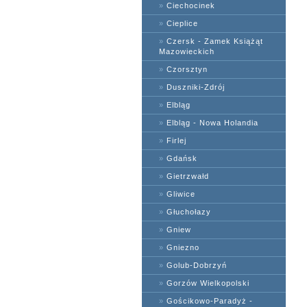
»
Ciechocinek
»
Cieplice
»
Czersk - Zamek Książąt
Mazowieckich
»
Czorsztyn
»
Duszniki-Zdrój
»
Elbląg
»
Elbląg - Nowa Holandia
»
Firlej
»
Gdańsk
»
Gietrzwałd
»
Gliwice
»
Głuchołazy
»
Gniew
»
Gniezno
»
Golub-Dobrzyń
»
Gorzów Wielkopolski
»
Gościkowo-Paradyż -