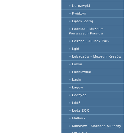
»
Kurozwęki
»
Kwidzyn
»
Lądek-Zdrój
»
Lednica - Muzeum
Pierwszych Piastów
»
Leszno - Julinek Park
»
Lgiń
»
Lubaczów - Muzeum Kresów
»
Lublin
»
Lubniewice
»
Łasin
»
Łagów
»
Łęczyca
»
Łódź
»
Łódź ZOO
»
Malbork
»
Mniszew - Skansen Militarny