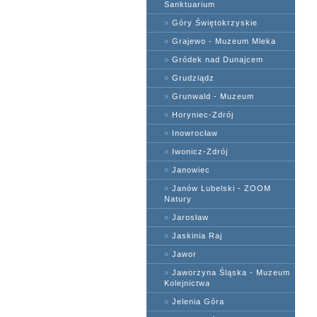
Sanktuarium
»
Góry Świętokrzyskie
»
Grajewo - Muzeum Mleka
»
Gródek nad Dunajcem
»
Grudziądz
»
Grunwald - Muzeum
»
Horyniec-Zdrój
»
Inowrocław
»
Iwonicz-Zdrój
»
Janowiec
»
Janów Lubelski - ZOOM
Natury
»
Jarosław
»
Jaskinia Raj
»
Jawor
»
Jaworzyna Śląska - Muzeum
Kolejnictwa
»
Jelenia Góra