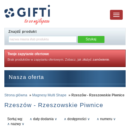
Toggle
navigatio
Znajdź produkt
Twoje zapytanie ofertowe
Brak produktów w zapytaniu ofertowym. Zobacz, jak
złożyć zamówienie
.
Nasza oferta
Strona główna
»
Magnesy Multi Shape
» Rzeszów - Rzeszowskie Piwnice
Rzeszów - Rzeszowskie Piwnice
Sortuj wg:
∧
daty dodania
∨
∧
dostępności
∨
∧
numeru
∨
∧
nazwy
∨