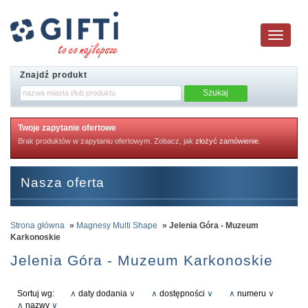
Toggle
navigatio
Znajdź produkt
Twoje zapytanie ofertowe
Brak produktów w zapytaniu ofertowym. Zobacz, jak
złożyć zamówienie
.
Nasza oferta
Strona główna
»
Magnesy Multi Shape
» Jelenia Góra - Muzeum
Karkonoskie
Jelenia Góra - Muzeum Karkonoskie
Sortuj wg:
∧
daty dodania
∨
∧
dostępności
∨
∧
numeru
∨
∧
nazwy
∨