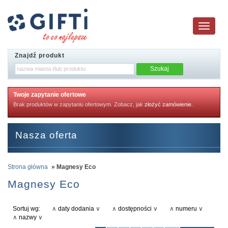
Toggle
navigatio
Znajdź produkt
Twoje zapytanie ofertowe
Brak produktów w zapytaniu ofertowym. Zobacz, jak
złożyć zamówienie
.
Nasza oferta
Strona główna
» Magnesy Eco
Magnesy Eco
Sortuj wg:
∧
daty dodania
∨
∧
dostępności
∨
∧
numeru
∨
∧
nazwy
∨