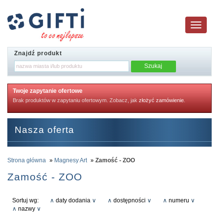
Toggle
navigatio
Znajdź produkt
Twoje zapytanie ofertowe
Brak produktów w zapytaniu ofertowym. Zobacz, jak
złożyć zamówienie
.
Nasza oferta
Strona główna
»
Magnesy Art
» Zamość - ZOO
Zamość - ZOO
Sortuj wg:
∧
daty dodania
∨
∧
dostępności
∨
∧
numeru
∨
∧
nazwy
∨