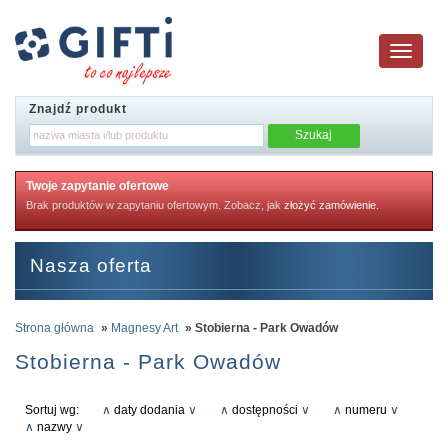
Toggle
navigatio
Znajdź produkt
Twoje zapytanie ofertowe
Brak produktów w zapytaniu ofertowym. Zobacz, jak
złożyć zamówienie
.
Nasza oferta
Strona główna
»
Magnesy Art
» Stobierna - Park Owadów
Stobierna - Park Owadów
Sortuj wg:
∧
daty dodania
∨
∧
dostępności
∨
∧
numeru
∨
∧
nazwy
∨