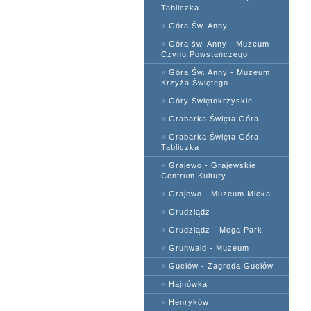
Tabliczka
»
Góra Św. Anny
»
Góra św. Anny - Muzeum
Czynu Powstańczego
»
Góra Św. Anny - Muzeum
Krzyża Świętego
»
Góry Świętokrzyskie
»
Grabarka Święta Góra
»
Grabarka Święta Góra -
Tabliczka
»
Grajewo - Grajewskie
Centrum Kultury
»
Grajewo - Muzeum Mleka
»
Grudziądz
»
Grudziądz - Mega Park
»
Grunwald - Muzeum
»
Guciów - Zagroda Guciów
»
Hajnówka
»
Henryków