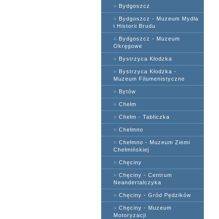
»
Bydgoszcz
»
Bydgoszcz - Muzeum Mydła
i Historii Brudu
»
Bydgoszcz - Muzeum
Okręgowe
»
Bystrzyca Kłodzka
»
Bystrzyca Kłodzka -
Muzeum Filumenistyczne
»
Bytów
»
Chełm
»
Chełm - Tabliczka
»
Chełmno
»
Chełmno - Muzeum Ziemi
Chełmińskiej
»
Chęciny
»
Chęciny - Centrum
Neandertalczyka
»
Chęciny - Gród Pędzików
»
Chęciny - Muzeum
Motoryzacji