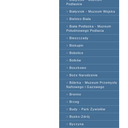
Podlaskie
»
Białystok - Muzeum Wojska
»
Bielsko-Biała
»
Biała Podlaska - Muzeum
Południowego Podlasia
»
Bieszczady
»
Biskupin
»
Bobolice
»
Bolków
»
Boszkowo
»
Boże Narodzenie
»
Bóbrka - Muzeum Przemysłu
Naftowego i Gazowego
»
Brenno
»
Brzeg
»
Budy - Park Żywiołów
»
Busko-Zdrój
»
Byczyna