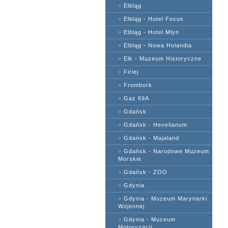
»
Elbląg
»
Elbląg - Hotel Focus
»
Elbląg - Hotel Młyn
»
Elbląg - Nowa Holandia
»
Ełk - Muzeum Historyczne
»
Firlej
»
Frombork
»
Gaz 69A
»
Gdańsk
»
Gdańsk - Hevelianum
»
Gdańsk - Majaland
»
Gdańsk - Narodowe Muzeum
Morskie
»
Gdańsk - ZOO
»
Gdynia
»
Gdynia - Muzeum Marynarki
Wojennej
»
Gdynia - Muzeum
Motoryzacji