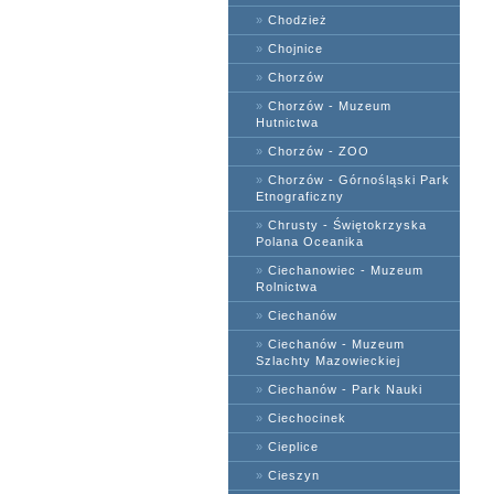
»
Chodzież
»
Chojnice
»
Chorzów
»
Chorzów - Muzeum
Hutnictwa
»
Chorzów - ZOO
»
Chorzów - Górnośląski Park
Etnograficzny
»
Chrusty - Świętokrzyska
Polana Oceanika
»
Ciechanowiec - Muzeum
Rolnictwa
»
Ciechanów
»
Ciechanów - Muzeum
Szlachty Mazowieckiej
»
Ciechanów - Park Nauki
»
Ciechocinek
»
Cieplice
»
Cieszyn