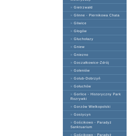
»
Gietrzwałd
»
Glinne - Piernikowa Chata
»
Gliwice
»
Głogów
»
Głuchołazy
»
Gniew
»
Gniezno
»
Goczałkowice-Zdrój
»
Goleniów
»
Golub-Dobrzyń
»
Gołuchów
»
Gorlice - Historyczny Park
Rozrywki
»
Gorzów Wielkopolski
»
Gostycyn
»
Gościkowo - Paradyż
Sanktuarium
»
Gościkowo - Paradyż