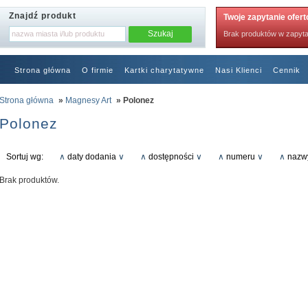
Znajdź produkt
Twoje zapytanie ofer
Brak produktów w zapyta
Strona główna
O firmie
Kartki charytatywne
Nasi Klienci
Cennik
RODO
Strona główna
»
Magnesy Art
» Polonez
Polonez
Sortuj wg:
∧
daty dodania
∨
∧
dostępności
∨
∧
numeru
∨
∧
nazw
Brak produktów.