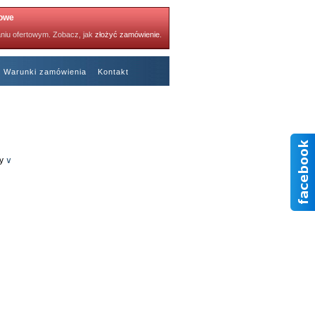
towe
niu ofertowym. Zobacz, jak
złożyć zamówienie
.
Warunki zamówienia
Kontakt
Polecane kartki
y
∨