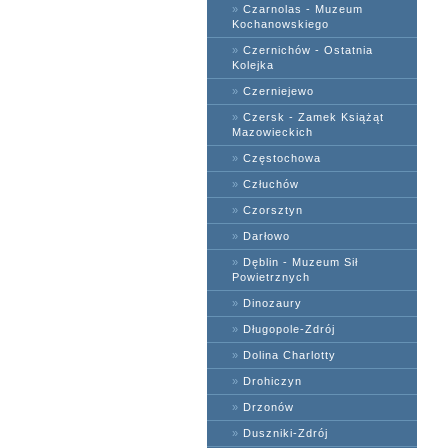
»
Czarnolas - Muzeum
Kochanowskiego
»
Czernichów - Ostatnia
Kolejka
»
Czerniejewo
»
Czersk - Zamek Książąt
Mazowieckich
»
Częstochowa
»
Człuchów
»
Czorsztyn
»
Darłowo
»
Dęblin - Muzeum Sił
Powietrznych
»
Dinozaury
»
Długopole-Zdrój
»
Dolina Charlotty
»
Drohiczyn
»
Drzonów
»
Duszniki-Zdrój