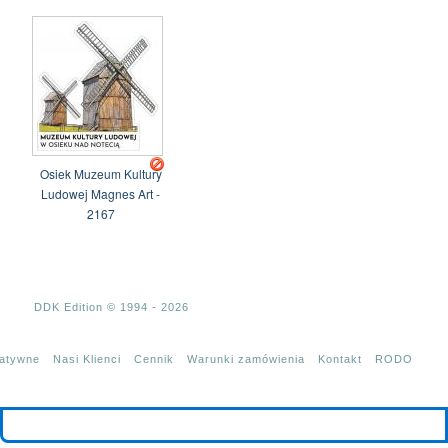
Osiek Muzeum Kultury
Ludowej Magnes Art -
2167
DDK Edition © 1994 - 2026
tatywne
Nasi Klienci
Cennik
Warunki zamówienia
Kontakt
RODO