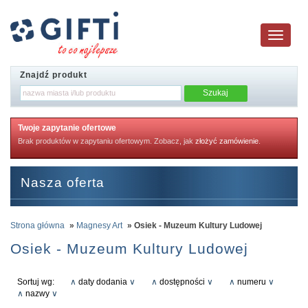
Toggle
navigatio
Znajdź produkt
Twoje zapytanie ofertowe
Brak produktów w zapytaniu ofertowym. Zobacz, jak
złożyć zamówienie
.
Nasza oferta
Strona główna
»
Magnesy Art
» Osiek - Muzeum Kultury Ludowej
Osiek - Muzeum Kultury Ludowej
Sortuj wg:
∧
daty dodania
∨
∧
dostępności
∨
∧
numeru
∨
∧
nazwy
∨