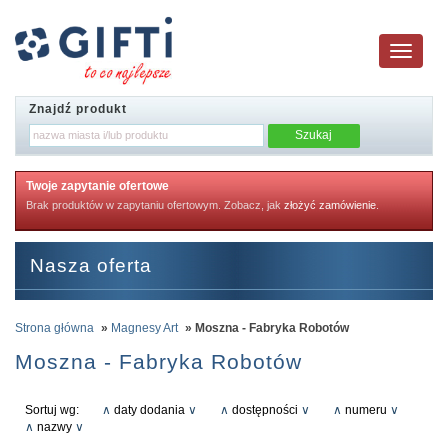
Toggle
navigatio
Znajdź produkt
Twoje zapytanie ofertowe
Brak produktów w zapytaniu ofertowym. Zobacz, jak
złożyć zamówienie
.
Nasza oferta
Strona główna
»
Magnesy Art
» Moszna - Fabryka Robotów
Moszna - Fabryka Robotów
Sortuj wg:
∧
daty dodania
∨
∧
dostępności
∨
∧
numeru
∨
∧
nazwy
∨