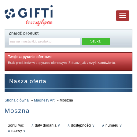
Toggle
navigatio
Znajdź produkt
Twoje zapytanie ofertowe
Brak produktów w zapytaniu ofertowym. Zobacz, jak
złożyć zamówienie
.
Nasza oferta
Strona główna
»
Magnesy Art
» Moszna
Moszna
Sortuj wg:
∧
daty dodania
∨
∧
dostępności
∨
∧
numeru
∨
∧
nazwy
∨