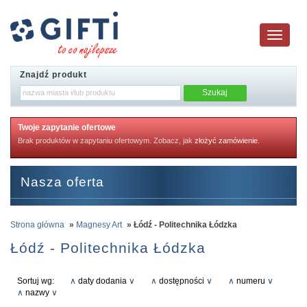
Toggle
navigatio
Znajdź produkt
Twoje zapytanie ofertowe
Brak produktów w zapytaniu ofertowym. Zobacz, jak
złożyć zamówienie
.
Nasza oferta
Strona główna
»
Magnesy Art
» Łódź - Politechnika Łódzka
Łódź - Politechnika Łódzka
Sortuj wg:
∧
daty dodania
∨
∧
dostępności
∨
∧
numeru
∨
∧
nazwy
∨