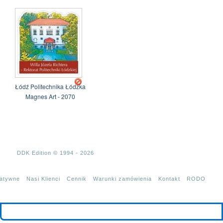
Łódź Politechnika Łódzka
Magnes Art - 2070
DDK Edition © 1994 - 2026
tatywne
Nasi Klienci
Cennik
Warunki zamówienia
Kontakt
RODO