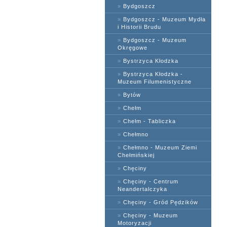
»
Bydgoszcz
»
Bydgoszcz - Muzeum Mydła
i Historii Brudu
»
Bydgoszcz - Muzeum
Okręgowe
»
Bystrzyca Kłodzka
»
Bystrzyca Kłodzka -
Muzeum Filumenistyczne
»
Bytów
»
Chełm
»
Chełm - Tabliczka
»
Chełmno
»
Chełmno - Muzeum Ziemi
Chełmińskiej
»
Chęciny
»
Chęciny - Centrum
Neandertalczyka
»
Chęciny - Gród Pędzików
»
Chęciny - Muzeum
Motoryzacji