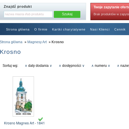
Znajdź produkt
Twoje zapytanie ofer
Brak produktów w zapyta
Strona główna
O firmie
Kartki charytatywne
Nasi Klienci
Cennik
RODO
Strona główna
»
Magnesy Art
» Krosno
Krosno
Sortuj wg:
∧
daty dodania
∨
∧
dostępności
∨
∧
numeru
∨
∧
nazw
Krosno Magnes Art - 1841