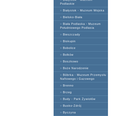
Podlaskie
»
Białystok - Muzeum Wojska
»
Bielsko-Biała
»
Biała Podlaska - Muzeum
Południowego Podlasia
»
Bieszczady
»
Biskupin
»
Bobolice
»
Bolków
»
Boszkowo
»
Boże Narodzenie
»
Bóbrka - Muzeum Przemysłu
Naftowego i Gazowego
»
Brenno
»
Brzeg
»
Budy - Park Żywiołów
»
Busko-Zdrój
»
Byczyna