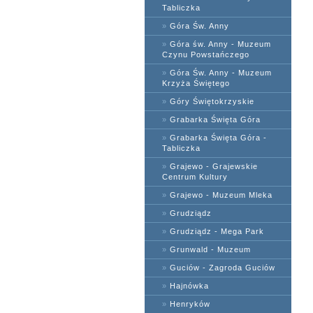
Tabliczka
»
Góra Św. Anny
»
Góra św. Anny - Muzeum
Czynu Powstańczego
»
Góra Św. Anny - Muzeum
Krzyża Świętego
»
Góry Świętokrzyskie
»
Grabarka Święta Góra
»
Grabarka Święta Góra -
Tabliczka
»
Grajewo - Grajewskie
Centrum Kultury
»
Grajewo - Muzeum Mleka
»
Grudziądz
»
Grudziądz - Mega Park
»
Grunwald - Muzeum
»
Guciów - Zagroda Guciów
»
Hajnówka
»
Henryków