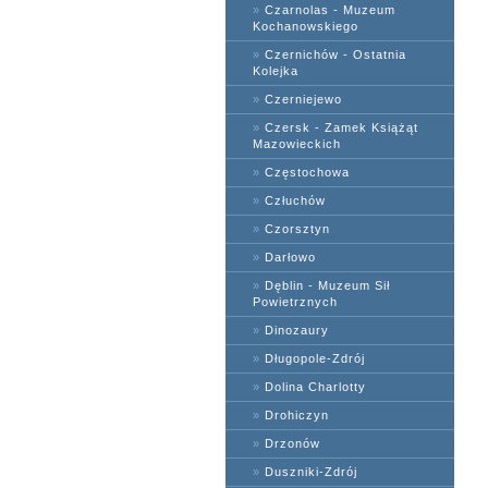
»
Czarnolas - Muzeum
Kochanowskiego
»
Czernichów - Ostatnia
Kolejka
»
Czerniejewo
»
Czersk - Zamek Książąt
Mazowieckich
»
Częstochowa
»
Człuchów
»
Czorsztyn
»
Darłowo
»
Dęblin - Muzeum Sił
Powietrznych
»
Dinozaury
»
Długopole-Zdrój
»
Dolina Charlotty
»
Drohiczyn
»
Drzonów
»
Duszniki-Zdrój