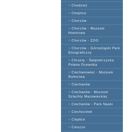
»
Chodzież
»
Chojnice
»
Chorzów
»
Chorzów - Muzeum
Hutnictwa
»
Chorzów - ZOO
»
Chorzów - Górnośląski Park
Etnograficzny
»
Chrusty - Świętokrzyska
Polana Oceanika
»
Ciechanowiec - Muzeum
Rolnictwa
»
Ciechanów
»
Ciechanów - Muzeum
Szlachty Mazowieckiej
»
Ciechanów - Park Nauki
»
Ciechocinek
»
Cieplice
»
Cieszyn