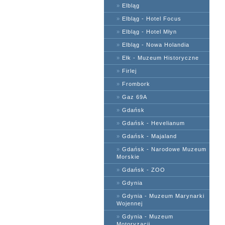
»
Elbląg
»
Elbląg - Hotel Focus
»
Elbląg - Hotel Młyn
»
Elbląg - Nowa Holandia
»
Ełk - Muzeum Historyczne
»
Firlej
»
Frombork
»
Gaz 69A
»
Gdańsk
»
Gdańsk - Hevelianum
»
Gdańsk - Majaland
»
Gdańsk - Narodowe Muzeum
Morskie
»
Gdańsk - ZOO
»
Gdynia
»
Gdynia - Muzeum Marynarki
Wojennej
»
Gdynia - Muzeum
Motoryzacji