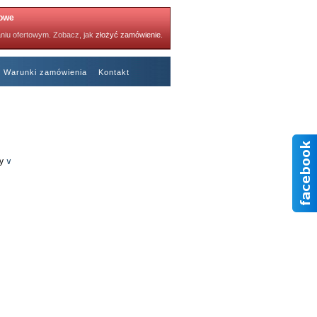
towe
niu ofertowym. Zobacz, jak
złożyć zamówienie
.
Warunki zamówienia
Kontakt
Polecane kartki
y
∨