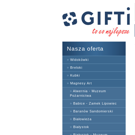
Nasza oferta
»
Widokówki
»
Breloki
»
Kubki
»
Magnesy Art
»
Alwernia - Muzeum
Pożarnictwa
»
Babice - Zamek Lipowiec
»
Baranów Sandomierski
»
Białowieża
»
Białystok
»
Białystok - Muzeum