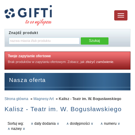
Toggle
navigatio
Znajdź produkt
Twoje zapytanie ofertowe
Brak produktów w zapytaniu ofertowym. Zobacz, jak
złożyć zamówienie
.
Nasza oferta
Strona główna
»
Magnesy Art
» Kalisz - Teatr im. W. Bogusławskiego
Kalisz - Teatr im. W. Bogusławskiego
Sortuj wg:
∧
daty dodania
∨
∧
dostępności
∨
∧
numeru
∨
∧
nazwy
∨