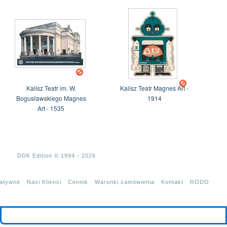
Kalisz Teatr im. W.
Kalisz Teatr Magnes Art -
Bogusławskiego Magnes
1914
Art - 1535
DDK Edition © 1994 - 2026
tatywne
Nasi Klienci
Cennik
Warunki zamówienia
Kontakt
RODO