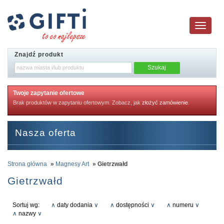
Toggle
navigatio
Znajdź produkt
Twoje zapytanie ofertowe
Brak produktów w zapytaniu ofertowym. Zobacz, jak
złożyć zamówienie
.
Nasza oferta
Strona główna
»
Magnesy Art
» Gietrzwałd
Gietrzwałd
Sortuj wg:
∧
daty dodania
∨
∧
dostępności
∨
∧
numeru
∨
∧
nazwy
∨