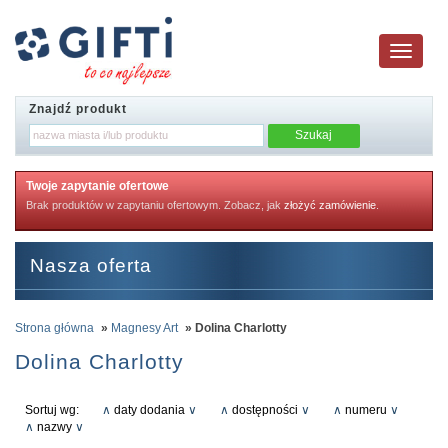
Toggle
navigatio
Znajdź produkt
Twoje zapytanie ofertowe
Brak produktów w zapytaniu ofertowym. Zobacz, jak
złożyć zamówienie
.
Nasza oferta
Strona główna
»
Magnesy Art
» Dolina Charlotty
Dolina Charlotty
Sortuj wg:
∧
daty dodania
∨
∧
dostępności
∨
∧
numeru
∨
∧
nazwy
∨