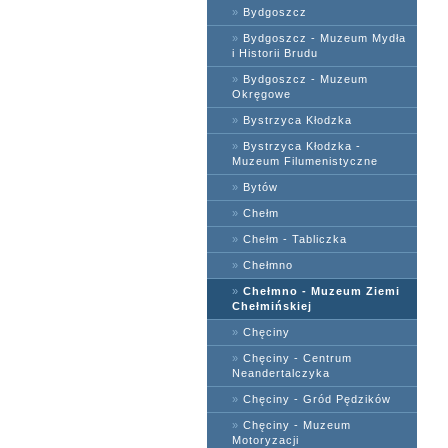
»
Bydgoszcz
»
Bydgoszcz - Muzeum Mydła
i Historii Brudu
»
Bydgoszcz - Muzeum
Okręgowe
»
Bystrzyca Kłodzka
»
Bystrzyca Kłodzka -
Muzeum Filumenistyczne
»
Bytów
»
Chełm
»
Chełm - Tabliczka
»
Chełmno
»
Chełmno - Muzeum Ziemi
Chełmińskiej
»
Chęciny
»
Chęciny - Centrum
Neandertalczyka
»
Chęciny - Gród Pędzików
»
Chęciny - Muzeum
Motoryzacji