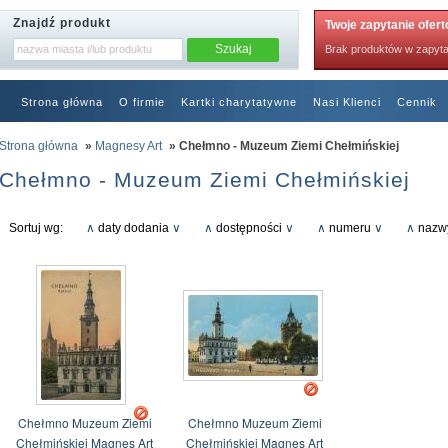
Znajdź produkt
Twoje zapytanie ofer
Brak produktów w zapyta
Strona główna
O firmie
Kartki charytatywne
Nasi Klienci
Cennik
RODO
Strona główna
»
Magnesy Art
» Chełmno - Muzeum Ziemi Chełmińskiej
Chełmno - Muzeum Ziemi Chełmińskiej
Sortuj wg:
∧
daty dodania
∨
∧
dostępności
∨
∧
numeru
∨
∧
nazw
Chełmno Muzeum Ziemi
Chełmno Muzeum Ziemi
Chełmińskiej Magnes Art
Chełmińskiej Magnes Art