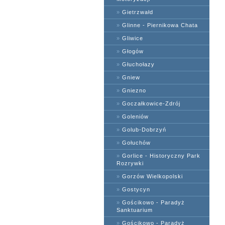
»
Gietrzwałd
»
Glinne - Piernikowa Chata
»
Gliwice
»
Głogów
»
Głuchołazy
»
Gniew
»
Gniezno
»
Goczałkowice-Zdrój
»
Goleniów
»
Golub-Dobrzyń
»
Gołuchów
»
Gorlice - Historyczny Park
Rozrywki
»
Gorzów Wielkopolski
»
Gostycyn
»
Gościkowo - Paradyż
Sanktuarium
»
Gościkowo - Paradyż