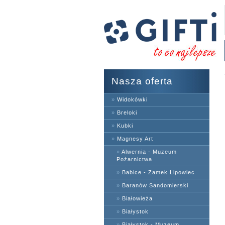
Nasza oferta
»
Widokówki
»
Breloki
»
Kubki
»
Magnesy Art
»
Alwernia - Muzeum
Pożarnictwa
»
Babice - Zamek Lipowiec
»
Baranów Sandomierski
»
Białowieża
»
Białystok
»
Białystok - Muzeum