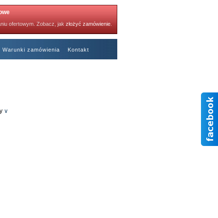
towe
niu ofertowym. Zobacz, jak
złożyć zamówienie
.
Warunki zamówienia
Kontakt
Polecane kartki
y
∨