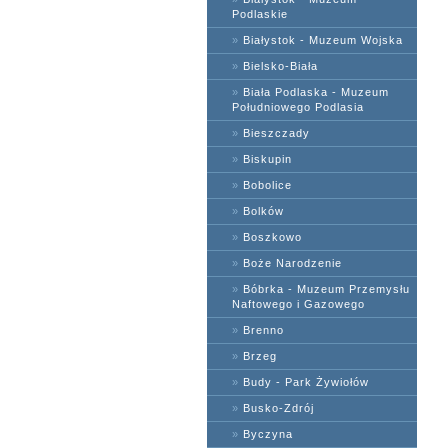
Podlaskie
»
Białystok - Muzeum Wojska
»
Bielsko-Biała
»
Biała Podlaska - Muzeum
Południowego Podlasia
»
Bieszczady
»
Biskupin
»
Bobolice
»
Bolków
»
Boszkowo
»
Boże Narodzenie
»
Bóbrka - Muzeum Przemysłu
Naftowego i Gazowego
»
Brenno
»
Brzeg
»
Budy - Park Żywiołów
»
Busko-Zdrój
»
Byczyna