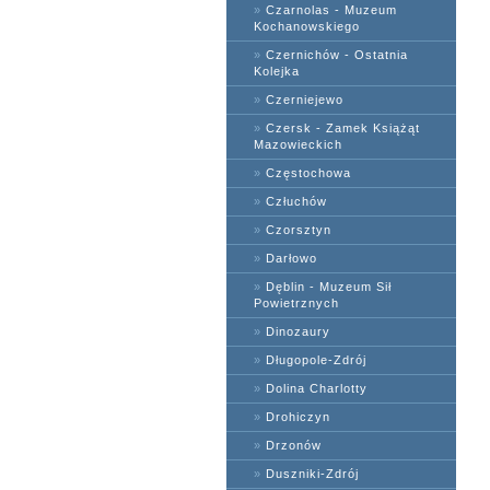
»
Czarnolas - Muzeum
Kochanowskiego
»
Czernichów - Ostatnia
Kolejka
»
Czerniejewo
»
Czersk - Zamek Książąt
Mazowieckich
»
Częstochowa
»
Człuchów
»
Czorsztyn
»
Darłowo
»
Dęblin - Muzeum Sił
Powietrznych
»
Dinozaury
»
Długopole-Zdrój
»
Dolina Charlotty
»
Drohiczyn
»
Drzonów
»
Duszniki-Zdrój