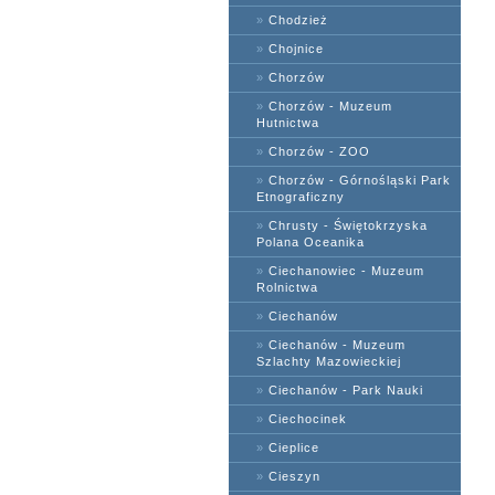
»
Chodzież
»
Chojnice
»
Chorzów
»
Chorzów - Muzeum
Hutnictwa
»
Chorzów - ZOO
»
Chorzów - Górnośląski Park
Etnograficzny
»
Chrusty - Świętokrzyska
Polana Oceanika
»
Ciechanowiec - Muzeum
Rolnictwa
»
Ciechanów
»
Ciechanów - Muzeum
Szlachty Mazowieckiej
»
Ciechanów - Park Nauki
»
Ciechocinek
»
Cieplice
»
Cieszyn