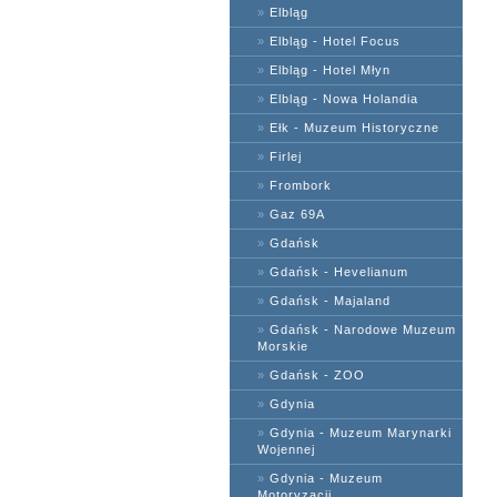
»
Elbląg
»
Elbląg - Hotel Focus
»
Elbląg - Hotel Młyn
»
Elbląg - Nowa Holandia
»
Ełk - Muzeum Historyczne
»
Firlej
»
Frombork
»
Gaz 69A
»
Gdańsk
»
Gdańsk - Hevelianum
»
Gdańsk - Majaland
»
Gdańsk - Narodowe Muzeum
Morskie
»
Gdańsk - ZOO
»
Gdynia
»
Gdynia - Muzeum Marynarki
Wojennej
»
Gdynia - Muzeum
Motoryzacji