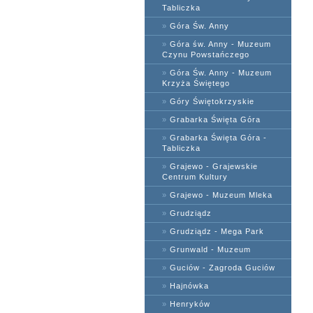
Tabliczka
»
Góra Św. Anny
»
Góra św. Anny - Muzeum
Czynu Powstańczego
»
Góra Św. Anny - Muzeum
Krzyża Świętego
»
Góry Świętokrzyskie
»
Grabarka Święta Góra
»
Grabarka Święta Góra -
Tabliczka
»
Grajewo - Grajewskie
Centrum Kultury
»
Grajewo - Muzeum Mleka
»
Grudziądz
»
Grudziądz - Mega Park
»
Grunwald - Muzeum
»
Guciów - Zagroda Guciów
»
Hajnówka
»
Henryków