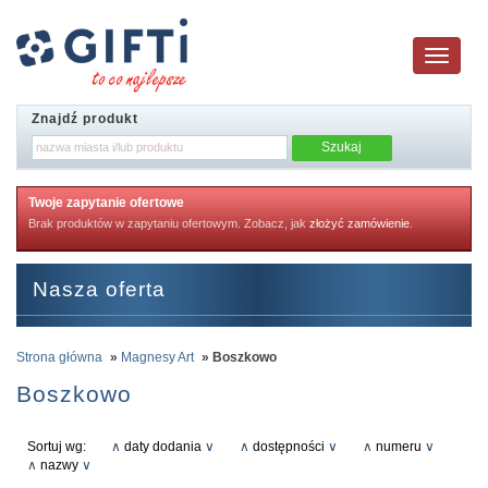
Toggle
navigatio
Znajdź produkt
Twoje zapytanie ofertowe
Brak produktów w zapytaniu ofertowym. Zobacz, jak
złożyć zamówienie
.
Nasza oferta
Strona główna
»
Magnesy Art
» Boszkowo
Boszkowo
Sortuj wg:
∧
daty dodania
∨
∧
dostępności
∨
∧
numeru
∨
∧
nazwy
∨