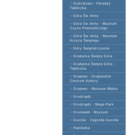
»
Gościkowo - Paradyż
Tabliczka
»
Góra Św. Anny
»
Góra św. Anny - Muzeum
Czynu Powstańczego
»
Góra Św. Anny - Muzeum
Krzyża Świętego
»
Góry Świętokrzyskie
»
Grabarka Święta Góra
»
Grabarka Święta Góra -
Tabliczka
»
Grajewo - Grajewskie
Centrum Kultury
»
Grajewo - Muzeum Mleka
»
Grudziądz
»
Grudziądz - Mega Park
»
Grunwald - Muzeum
»
Guciów - Zagroda Guciów
»
Hajnówka