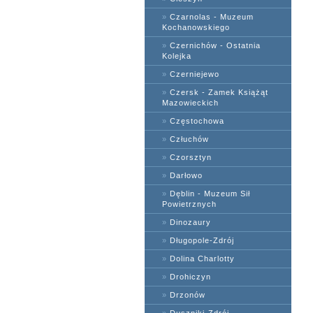
»
Czarnolas - Muzeum
Kochanowskiego
»
Czernichów - Ostatnia
Kolejka
»
Czerniejewo
»
Czersk - Zamek Książąt
Mazowieckich
»
Częstochowa
»
Człuchów
»
Czorsztyn
»
Darłowo
»
Dęblin - Muzeum Sił
Powietrznych
»
Dinozaury
»
Długopole-Zdrój
»
Dolina Charlotty
»
Drohiczyn
»
Drzonów