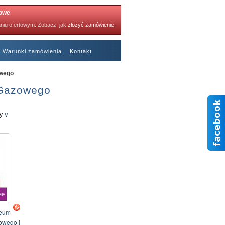
towe
niu ofertowym. Zobacz, jak
złożyć zamówienie
.
Warunki zamówienia
Kontakt
owego
Polecane kartki
 Gazowego
y
∨
zeum
owego i