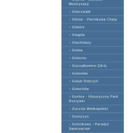
Motoryzacji
»
Gietrzwałd
»
Glinne - Piernikowa Chata
»
Gliwice
»
Głogów
»
Głuchołazy
»
Gniew
»
Gniezno
»
Goczałkowice-Zdrój
»
Goleniów
»
Golub-Dobrzyń
»
Gołuchów
»
Gorlice - Historyczny Park
Rozrywki
»
Gorzów Wielkopolski
»
Gostycyn
»
Gościkowo - Paradyż
Sanktuarium