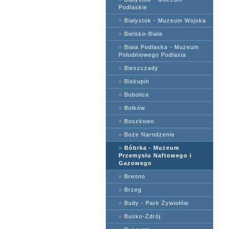
Podlaskie
»
Białystok - Muzeum Wojska
»
Bielsko-Biała
»
Biała Podlaska - Muzeum
Południowego Podlasia
»
Bieszczady
»
Biskupin
»
Bobolice
»
Bolków
»
Boszkowo
»
Boże Narodzenie
»
Bóbrka - Muzeum
Przemysłu Naftowego i
Gazowego
»
Brenno
»
Brzeg
»
Budy - Park Żywiołów
»
Busko-Zdrój