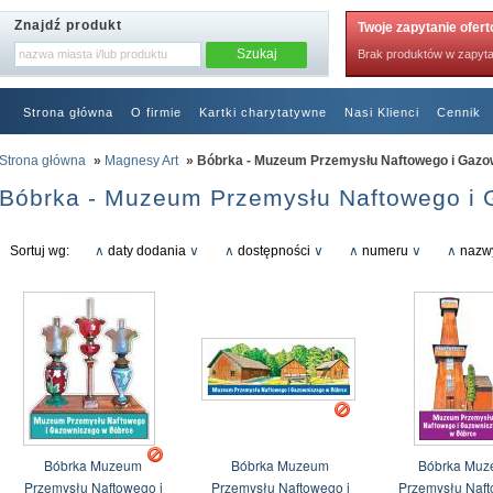
Znajdź produkt
Twoje zapytanie ofer
Brak produktów w zapyta
Strona główna
O firmie
Kartki charytatywne
Nasi Klienci
Cennik
RODO
Strona główna
»
Magnesy Art
» Bóbrka - Muzeum Przemysłu Naftowego i Gaz
Bóbrka - Muzeum Przemysłu Naftowego i
Sortuj wg:
∧
daty dodania
∨
∧
dostępności
∨
∧
numeru
∨
∧
nazw
Bóbrka Muzeum
Bóbrka Muzeum
Bóbrka Mu
Przemysłu Naftowego i
Przemysłu Naftowego i
Przemysłu Naft