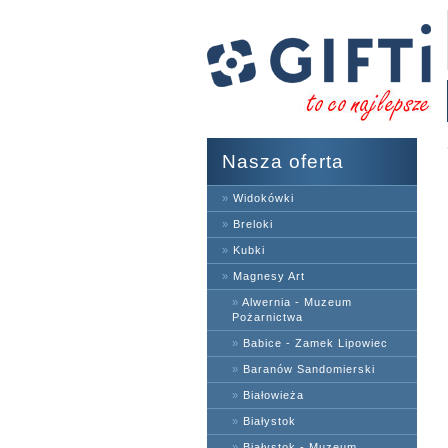
Nasza oferta
»
Widokówki
»
Breloki
»
Kubki
»
Magnesy Art
»
Alwernia - Muzeum
Pożarnictwa
»
Babice - Zamek Lipowiec
»
Baranów Sandomierski
»
Białowieża
»
Białystok
»
Białystok - Muzeum