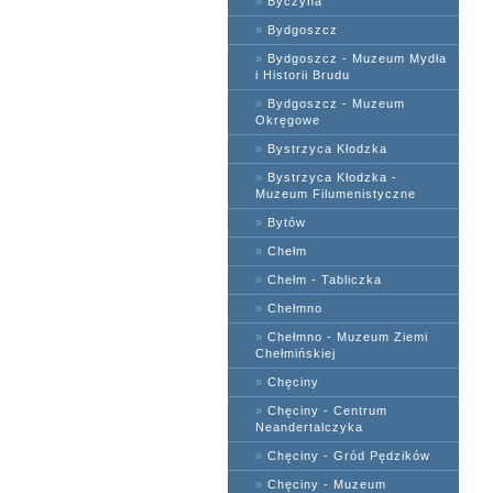
»
Byczyna
»
Bydgoszcz
»
Bydgoszcz - Muzeum Mydła
i Historii Brudu
»
Bydgoszcz - Muzeum
Okręgowe
»
Bystrzyca Kłodzka
»
Bystrzyca Kłodzka -
Muzeum Filumenistyczne
»
Bytów
»
Chełm
»
Chełm - Tabliczka
»
Chełmno
»
Chełmno - Muzeum Ziemi
Chełmińskiej
»
Chęciny
»
Chęciny - Centrum
Neandertalczyka
»
Chęciny - Gród Pędzików
»
Chęciny - Muzeum