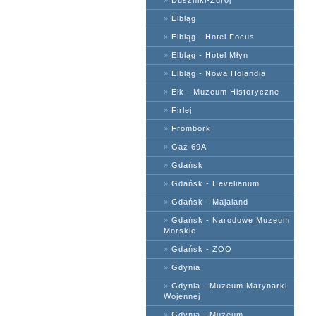
»
Duszniki-Zdrój
»
Elbląg
»
Elbląg - Hotel Focus
»
Elbląg - Hotel Młyn
»
Elbląg - Nowa Holandia
»
Ełk - Muzeum Historyczne
»
Firlej
»
Frombork
»
Gaz 69A
»
Gdańsk
»
Gdańsk - Hevelianum
»
Gdańsk - Majaland
»
Gdańsk - Narodowe Muzeum
Morskie
»
Gdańsk - ZOO
»
Gdynia
»
Gdynia - Muzeum Marynarki
Wojennej
»
Gdynia - Muzeum