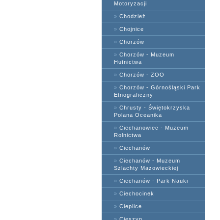
Motoryzacji
»
Chodzież
»
Chojnice
»
Chorzów
»
Chorzów - Muzeum
Hutnictwa
»
Chorzów - ZOO
»
Chorzów - Górnośląski Park
Etnograficzny
»
Chrusty - Świętokrzyska
Polana Oceanika
»
Ciechanowiec - Muzeum
Rolnictwa
»
Ciechanów
»
Ciechanów - Muzeum
Szlachty Mazowieckiej
»
Ciechanów - Park Nauki
»
Ciechocinek
»
Cieplice
»
Cieszyn