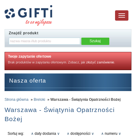
Toggle
navigatio
Znajdź produkt
Twoje zapytanie ofertowe
Brak produktów w zapytaniu ofertowym. Zobacz, jak
złożyć zamówienie
.
Nasza oferta
Strona główna
»
Breloki
» Warszawa - Świątynia Opatrzności Bożej
Warszawa - Świątynia Opatrzności
Bożej
Sortuj wg:
∧
daty dodania
∨
∧
dostępności
∨
∧
numeru
∨