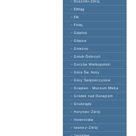
»
Duszniki-Zdrój
»
Elbląg
»
Ełk
»
Firlej
»
Gdańsk
»
Gliwice
»
Gniezno
»
Golub-Dobrzyń
»
Gorzów Wielkopolski
»
Góra Św. Anny
»
Góry Świętokrzyskie
»
Grajewo - Muzeum Mleka
»
Gródek nad Dunajcem
»
Grudziądz
»
Horyniec-Zdrój
»
Inowrocław
»
Iwonicz-Zdrój
»
Jarosław