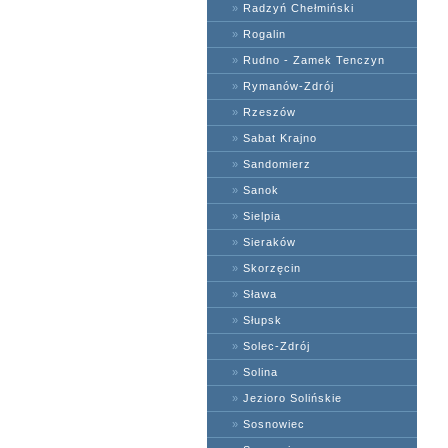
»
Radzyń Chełmiński
»
Rogalin
»
Rudno - Zamek Tenczyn
»
Rymanów-Zdrój
»
Rzeszów
»
Sabat Krajno
»
Sandomierz
»
Sanok
»
Sielpia
»
Sieraków
»
Skorzęcin
»
Sława
»
Słupsk
»
Solec-Zdrój
»
Solina
»
Jezioro Solińskie
»
Sosnowiec