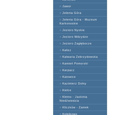
»
Jawor
»
Jelenia Góra
»
Jelenia Góra - Muzeum
Karkonoskie
»
Jezioro Nyskie
»
Jezioro Wdzydze
»
Jezioro Zagłębocze
»
Kalisz
»
Kalwaria Zebrzydowska
»
Kamień Pomorski
»
Karpacz
»
Katowice
»
Kazimierz Dolny
»
Kielce
»
Kletno - Jaskinia
Niedźwiedzia
»
Kliczków - Zamek
»
Kolejkowo