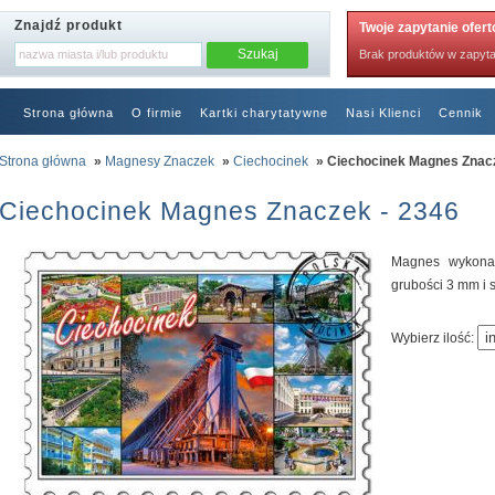
Znajdź produkt
Twoje zapytanie ofer
Brak produktów w zapyta
Strona główna
O firmie
Kartki charytatywne
Nasi Klienci
Cennik
RODO
Strona główna
»
Magnesy Znaczek
»
Ciechocinek
» Ciechocinek Magnes Znac
Ciechocinek Magnes Znaczek - 2346
Magnes wykonan
grubości 3 mm i
Wybierz ilość: