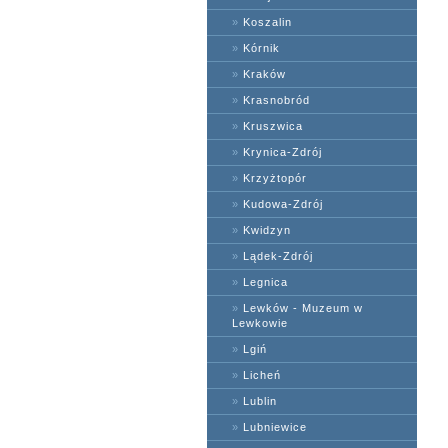
»
Koszalin
»
Kórnik
»
Kraków
»
Krasnobród
»
Kruszwica
»
Krynica-Zdrój
»
Krzyżtopór
»
Kudowa-Zdrój
»
Kwidzyn
»
Lądek-Zdrój
»
Legnica
»
Lewków - Muzeum w
Lewkowie
»
Lgiń
»
Licheń
»
Lublin
»
Lubniewice