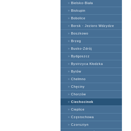
»
Bielsko-Biała
»
Biskupin
»
Bobolice
»
Borsk - Jezioro Wdzydze
»
Boszkowo
»
Brzeg
»
Busko-Zdrój
»
Bydgoszcz
»
Bystrzyca Kłodzka
»
Bytów
»
Chełmno
»
Chęciny
»
Chorzów
»
Ciechocinek
»
Cieplice
»
Częstochowa
»
Czorsztyn