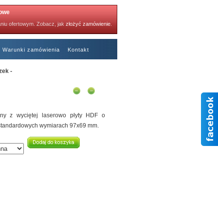
towe
niu ofertowym. Zobacz, jak
złożyć zamówienie
.
Warunki zamówienia
Kontakt
zek -
Polecane kartki
y z wyciętej laserowo płyty HDF o
 standardowych wymiarach 97x69 mm.