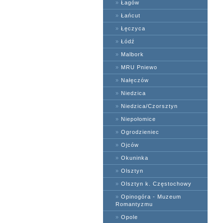
»
Łagów
»
Łańcut
»
Łęczyca
»
Łódź
»
Malbork
»
MRU Pniewo
»
Nałęczów
»
Niedzica
»
Niedzica/Czorsztyn
»
Niepołomice
»
Ogrodzieniec
»
Ojców
»
Okuninka
»
Olsztyn
»
Olsztyn k. Częstochowy
»
Opinogóra - Muzeum
Romantyzmu
»
Opole