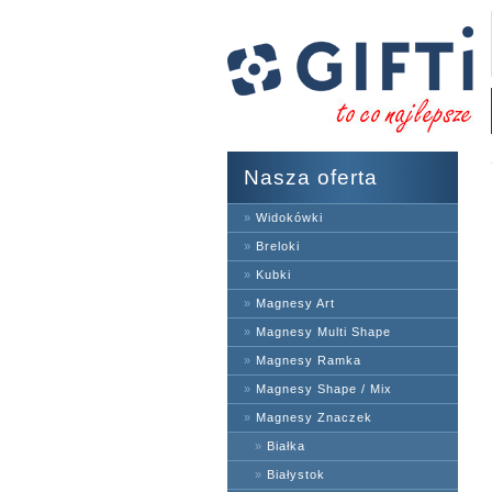
Nasza oferta
»
Widokówki
»
Breloki
»
Kubki
»
Magnesy Art
»
Magnesy Multi Shape
»
Magnesy Ramka
»
Magnesy Shape / Mix
»
Magnesy Znaczek
»
Białka
»
Białystok