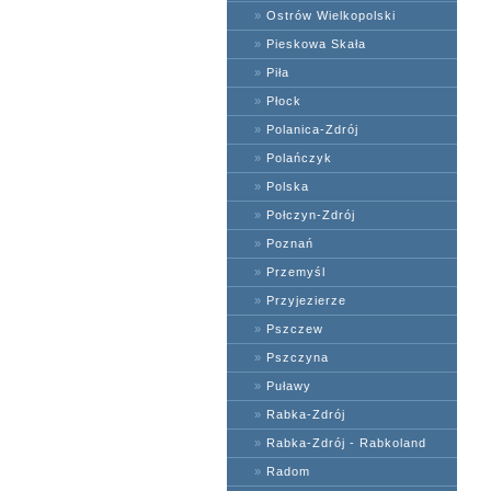
»
Ostrów Wielkopolski
»
Pieskowa Skała
»
Piła
»
Płock
»
Polanica-Zdrój
»
Polańczyk
»
Polska
»
Połczyn-Zdrój
»
Poznań
»
Przemyśl
»
Przyjezierze
»
Pszczew
»
Pszczyna
»
Puławy
»
Rabka-Zdrój
»
Rabka-Zdrój - Rabkoland
»
Radom