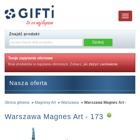
Toggle
navigatio
Znajdź produkt
Twoje zapytanie ofertowe
Brak produktów w zapytaniu ofertowym. Zobacz, jak
złożyć zamówienie
.
Nasza oferta
Strona główna
»
Magnesy Art
»
Warszawa
» Warszawa Magnes Art -
Warszawa Magnes Art - 173